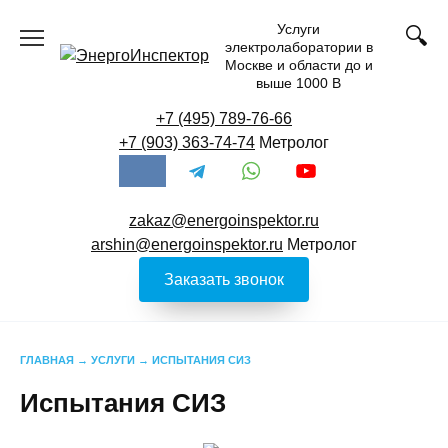
Перейти
Услуги
к
электролаборатории в
содержанию
Москве и области до и
выше 1000 В
+7 (495) 789-76-66
+7 (903) 363-74-74
Метролог
zakaz@energoinspektor.ru
arshin@energoinspektor.ru
Метролог
Заказать звонок
ГЛАВНАЯ
→
УСЛУГИ
→
ИСПЫТАНИЯ СИЗ
Испытания СИЗ