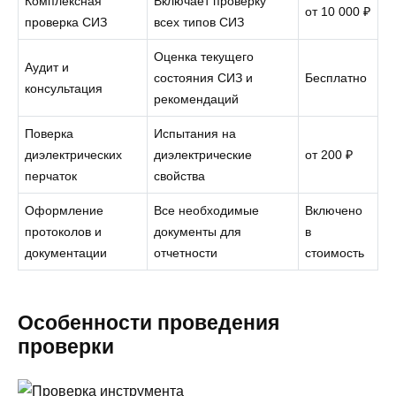
Комплексная
Включает проверку
от 10 000 ₽
проверка СИЗ
всех типов СИЗ
Оценка текущего
Аудит и
состояния СИЗ и
Бесплатно
консультация
рекомендаций
Поверка
Испытания на
диэлектрических
диэлектрические
от 200 ₽
перчаток
свойства
Оформление
Все необходимые
Включено
протоколов и
документы для
в
документации
отчетности
стоимость
Особенности проведения
проверки