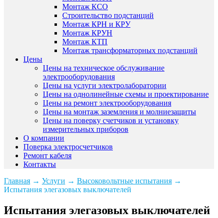
Монтаж КСО
Строительство подстанций
Монтаж КРН и КРУ
Монтаж КРУН
Монтаж КТП
Монтаж трансформаторных подстанций
Цены
Цены на техническое обслуживание
электрооборудования
Цены на услуги электролаборатории
Цены на однолинейные схемы и проектирование
Цены на ремонт электрооборудования
Цены на монтаж заземления и молниезащиты
Цены на поверку счетчиков и установку
измерительных приборов
О компании
Поверка электросчетчиков
Ремонт кабеля
Контакты
Главная
→
Услуги
→
Высоковольтные испытания
→
Испытания элегазовых выключателей
Испытания элегазовых выключателей