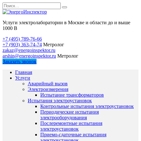
Перейти
Search
к
for:
содержанию
Услуги электролаборатории в Москве и области до и выше
1000 В
+7 (495) 789-76-66
+7 (903) 363-74-74
Метролог
zakaz@energoinspektor.ru
arshin@energoinspektor.ru
Метролог
Заказать звонок
Главная
Услуги
Аварийный вызов
Электроизмерения
Испытание трансформаторов
Испытания электроустановок
Контрольные испытания электроустановок
Периодические испытания
электрооборудования
Послеремонтные испытания
электроустановок
Приемо-сдаточные испытания
электроустановок