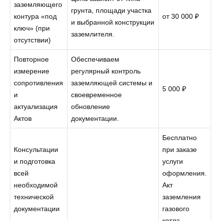
заземляющего
грунта, площади участка
контура «под
от 30 000 ₽
и выбранной конструкции
ключ» (при
заземлителя.
отсутствии)
Повторное
Обеспечиваем
измерение
регулярный контроль
сопротивления
заземляющей системы и
5 000 ₽
и
своевременное
актуализация
обновление
Актов
документации.
Бесплатно
Консультации
при заказе
и подготовка
услуги
всей
оформления.
необходимой
Акт
технической
заземления
документации
газового
котла