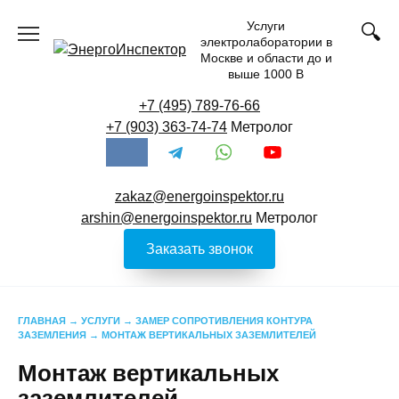
Перейти
Услуги
к
электролаборатории в
содержанию
Москве и области до и
выше 1000 В
+7 (495) 789-76-66
+7 (903) 363-74-74
Метролог
zakaz@energoinspektor.ru
arshin@energoinspektor.ru
Метролог
Заказать звонок
ГЛАВНАЯ
→
УСЛУГИ
→
ЗАМЕР СОПРОТИВЛЕНИЯ КОНТУРА
ЗАЗЕМЛЕНИЯ
→
МОНТАЖ ВЕРТИКАЛЬНЫХ ЗАЗЕМЛИТЕЛЕЙ
Монтаж вертикальных
заземлителей